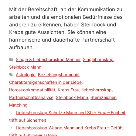
Mit der Bereitschaft, an der Kommunikation zu
arbeiten und die emotionalen Bedürfnisse des
anderen zu erkennen, haben Steinbock und
Krebs gute Aussichten. Sie können eine
harmonische und dauerhafte Partnerschaft
aufbauen.
Kategorien
Single & Liebeshoroskop Männer
,
Singlehoroskop
,
Steinbock Mann
Schlagwörter
Astrologie
,
Beziehungsharmonie
,
Charaktereigenschaften in der Liebe
,
Horoskopkompatibilität
,
Krebs Frau
,
liebeshoroskop
,
Partnerschaftsanalyse
,
Steinbock Mann
,
Sternzeichen
Matching
Liebeshoroskop Schütze Mann und Stier Frau – Freiheit
trifft auf Sicherheit
Liebeshoroskop Waage Mann und Krebs Frau – Gefühl
trifft auf Stilbewusstsein