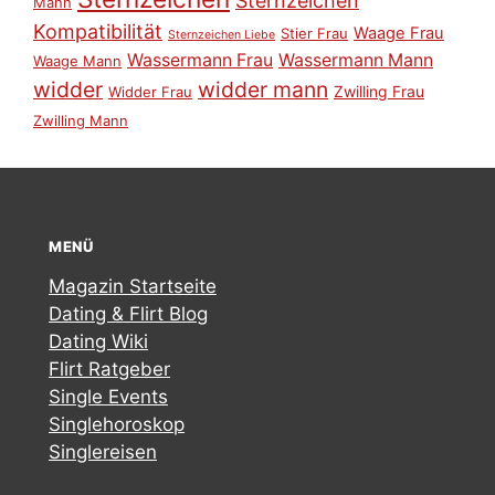
Sternzeichen
Mann
Kompatibilität
Waage Frau
Stier Frau
Sternzeichen Liebe
Wassermann Frau
Wassermann Mann
Waage Mann
widder
widder mann
Zwilling Frau
Widder Frau
Zwilling Mann
MENÜ
Magazin Startseite
Dating & Flirt Blog
Dating Wiki
Flirt Ratgeber
Single Events
Singlehoroskop
Singlereisen