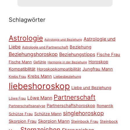
Schlagwörter
Astrologie
Astrologie und
Astrologie und Beziehung
Liebe
Beziehung
Astrologie und Partnerschaft
Beziehungshoroskop
Beziehungstipps
Fische Frau
Horoskop
Fische Mann
Gefühle
Harmonie in der Beziehung
Kompatibilität
Horoskopkompatibilität
Jungfrau Mann
Krebs Mann
Krebs Frau
Liebesbeziehung
liebeshoroskop
Liebe und Beziehung
Partnerschaft
Löwe Mann
Löwe Frau
Partnerschaftshoroskop
Romantik
Partnerschaftsanalyse
singlehoroskop
Schütze Mann
Schütze Frau
Skorpion Mann
Skorpion Frau
Steinbock Frau
Steinbock
Sternzeichen