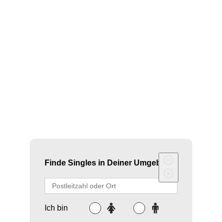
Tatendrang
Das Liebeshoroskop zwischen dem Fische
Mann und der Widder Frau offenbart die
einzigartige Verbindung dieser Sternzeichen. Es
beleucht, wie die Sensibilität des Fische
Mannes den Tatendrang der Widder Frau
beeinflusst. Die Beziehung ist geprägt von
Stärken und Herausforderungen, die in …
MEHR
…