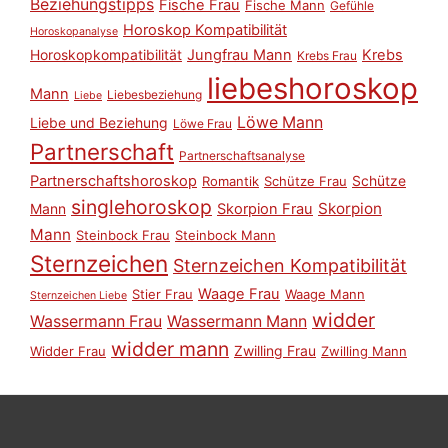
Beziehungstipps
Fische Frau
Fische Mann
Gefühle
Horoskop Kompatibilität
Horoskopanalyse
Horoskopkompatibilität
Jungfrau Mann
Krebs
Krebs Frau
liebeshoroskop
Mann
Liebesbeziehung
Liebe
Löwe Mann
Liebe und Beziehung
Löwe Frau
Partnerschaft
Partnerschaftsanalyse
Partnerschaftshoroskop
Schütze
Romantik
Schütze Frau
singlehoroskop
Skorpion
Mann
Skorpion Frau
Mann
Steinbock Frau
Steinbock Mann
Sternzeichen
Sternzeichen Kompatibilität
Waage Frau
Stier Frau
Waage Mann
Sternzeichen Liebe
widder
Wassermann Frau
Wassermann Mann
widder mann
Zwilling Frau
Widder Frau
Zwilling Mann