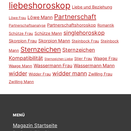
liebeshoroskop
Liebe und Beziehung
Partnerschaft
Löwe Mann
Löwe Frau
Partnerschaftshoroskop
Romantik
Partnerschaftsanalyse
singlehoroskop
Schütze Mann
Schütze Frau
Skorpion Mann
Skorpion Frau
Steinbock Frau
Steinbock
Sternzeichen
Sternzeichen
Mann
Kompatibilität
Waage Frau
Stier Frau
Sternzeichen Liebe
Wassermann Frau
Wassermann Mann
Waage Mann
widder
widder mann
Zwilling Frau
Widder Frau
Zwilling Mann
MENÜ
Magazin Startseite