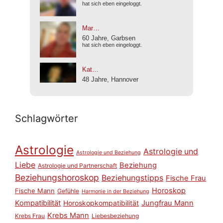
Schlagwörter
Astrologie
Astrologie und
Astrologie und Beziehung
Liebe
Beziehung
Astrologie und Partnerschaft
Beziehungshoroskop
Beziehungstipps
Fische Frau
Horoskop
Fische Mann
Gefühle
Harmonie in der Beziehung
Kompatibilität
Horoskopkompatibilität
Jungfrau Mann
Krebs Mann
Krebs Frau
Liebesbeziehung