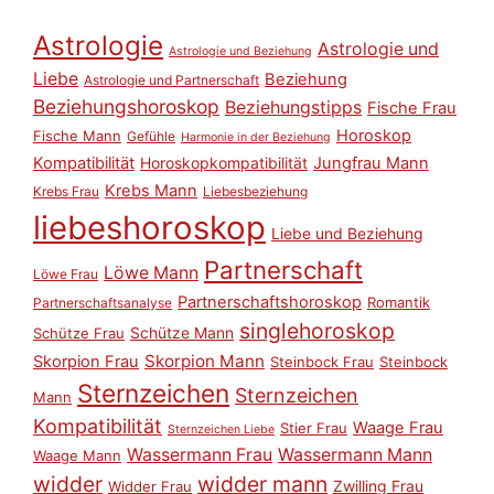
Astrologie
Astrologie und
Astrologie und Beziehung
Liebe
Beziehung
Astrologie und Partnerschaft
Beziehungshoroskop
Beziehungstipps
Fische Frau
Horoskop
Fische Mann
Gefühle
Harmonie in der Beziehung
Kompatibilität
Horoskopkompatibilität
Jungfrau Mann
Krebs Mann
Krebs Frau
Liebesbeziehung
liebeshoroskop
Liebe und Beziehung
Partnerschaft
Löwe Mann
Löwe Frau
Partnerschaftshoroskop
Romantik
Partnerschaftsanalyse
singlehoroskop
Schütze Mann
Schütze Frau
Skorpion Mann
Skorpion Frau
Steinbock Frau
Steinbock
Sternzeichen
Sternzeichen
Mann
Kompatibilität
Waage Frau
Stier Frau
Sternzeichen Liebe
Wassermann Frau
Wassermann Mann
Waage Mann
widder
widder mann
Zwilling Frau
Widder Frau