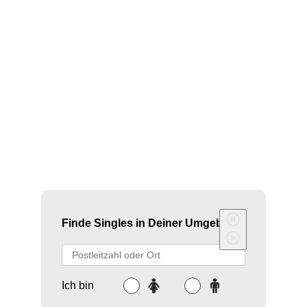
Die Verbindung zwischen Steinbock Mann und
Wassermann Frau ist einzigartig. Sie bringt
Herausforderungen und Chancen mit sich. Der
Steinbock sucht nach Stabilität und
Verlässlichkeit, während die Wassermann Frau
Freiheit und Unabhängigkeit bevorzugt. Diese
unterschiedlichen Ansätze, beeinflusst durch
Saturn, wecken großes …
MEHR …