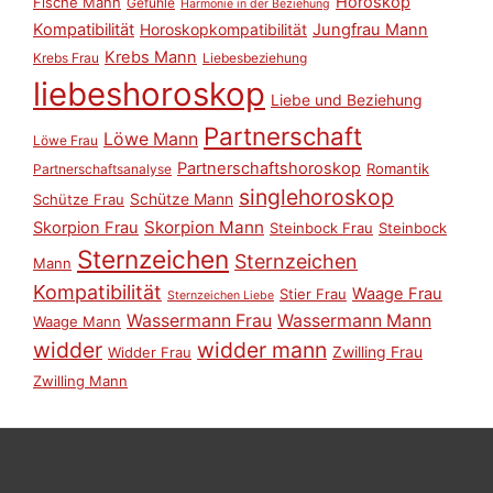
Horoskop
Fische Mann
Gefühle
Harmonie in der Beziehung
Kompatibilität
Horoskopkompatibilität
Jungfrau Mann
Krebs Mann
Krebs Frau
Liebesbeziehung
liebeshoroskop
Liebe und Beziehung
Partnerschaft
Löwe Mann
Löwe Frau
Partnerschaftshoroskop
Romantik
Partnerschaftsanalyse
singlehoroskop
Schütze Mann
Schütze Frau
Skorpion Mann
Skorpion Frau
Steinbock Frau
Steinbock
Sternzeichen
Sternzeichen
Mann
Kompatibilität
Waage Frau
Stier Frau
Sternzeichen Liebe
Wassermann Frau
Wassermann Mann
Waage Mann
widder
widder mann
Zwilling Frau
Widder Frau
Zwilling Mann