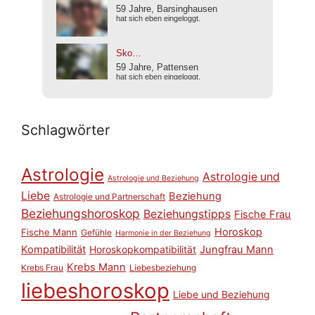
Schlagwörter
Astrologie
Astrologie und
Astrologie und Beziehung
Liebe
Beziehung
Astrologie und Partnerschaft
Beziehungshoroskop
Beziehungstipps
Fische Frau
Horoskop
Fische Mann
Gefühle
Harmonie in der Beziehung
Kompatibilität
Horoskopkompatibilität
Jungfrau Mann
Krebs Mann
Krebs Frau
Liebesbeziehung
liebeshoroskop
Liebe und Beziehung