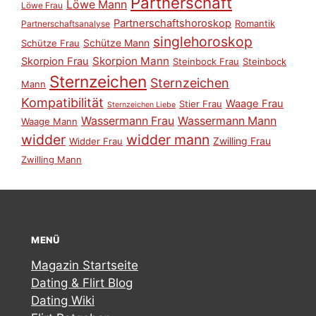
Partnerschaft
Löwe Mann
Löwe Frau
Partnerschaftshoroskop
Romantik
Partnerschaftsanalyse
singlehoroskop
Schütze Mann
Schütze Frau
Skorpion Mann
Skorpion Frau
Steinbock Frau
Steinbock
Sternzeichen
Sternzeichen
Mann
Kompatibilität
Waage Frau
Stier Frau
Sternzeichen Liebe
Wassermann Frau
Wassermann Mann
Waage Mann
widder
widder mann
Zwilling Frau
Widder Frau
Zwilling Mann
MENÜ
Magazin Startseite
Dating & Flirt Blog
Dating Wiki