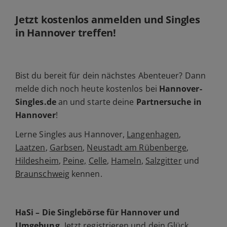
Jetzt kostenlos anmelden und Singles
in Hannover treffen!
Bist du bereit für dein nächstes Abenteuer? Dann
melde dich noch heute kostenlos bei
Hannover-
Singles.de
an und starte deine
Partnersuche in
Hannover
!
Lerne Singles aus Hannover,
Langenhagen
,
Laatzen
,
Garbsen
,
Neustadt am Rübenberge
,
Hildesheim
,
Peine,
Celle
,
Hameln
,
Salzgitter
und
Braunschweig
kennen.
HaSi – Die Singlebörse für Hannover und
Umgebung.
Jetzt registrieren und dein Glück