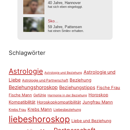
Schlagwörter
Astrologie
Astrologie und
Astrologie und Beziehung
Liebe
Beziehung
Astrologie und Partnerschaft
Beziehungshoroskop
Beziehungstipps
Fische Frau
Horoskop
Fische Mann
Gefühle
Harmonie in der Beziehung
Kompatibilität
Horoskopkompatibilität
Jungfrau Mann
Krebs Mann
Krebs Frau
Liebesbeziehung
liebeshoroskop
Liebe und Beziehung