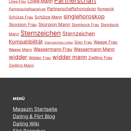
Partnerschaft
Löwe Mann
Löwe Frau
Partnerschaftshoroskop
Romantik
Partnerschaftsanalyse
singlehoroskop
Schütze Mann
Schütze Frau
Skorpion Mann
Skorpion Frau
Steinbock Frau
Steinbock
Sternzeichen
Sternzeichen
Mann
Kompatibilität
Waage Frau
Stier Frau
Sternzeichen Liebe
Wassermann Frau
Wassermann Mann
Waage Mann
widder
widder mann
Zwilling Frau
Widder Frau
Zwilling Mann
MENÜ
Magazin Startseite
Dating & Flirt Blog
Dating Wiki