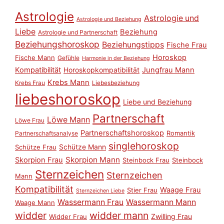
Astrologie
Astrologie und
Astrologie und Beziehung
Liebe
Beziehung
Astrologie und Partnerschaft
Beziehungshoroskop
Beziehungstipps
Fische Frau
Horoskop
Fische Mann
Gefühle
Harmonie in der Beziehung
Kompatibilität
Horoskopkompatibilität
Jungfrau Mann
Krebs Mann
Krebs Frau
Liebesbeziehung
liebeshoroskop
Liebe und Beziehung
Partnerschaft
Löwe Mann
Löwe Frau
Partnerschaftshoroskop
Romantik
Partnerschaftsanalyse
singlehoroskop
Schütze Mann
Schütze Frau
Skorpion Mann
Skorpion Frau
Steinbock Frau
Steinbock
Sternzeichen
Sternzeichen
Mann
Kompatibilität
Waage Frau
Stier Frau
Sternzeichen Liebe
Wassermann Frau
Wassermann Mann
Waage Mann
widder
widder mann
Zwilling Frau
Widder Frau