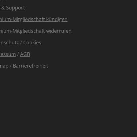
e & Support
ium-Mitgliedschaft kündigen
ium-Mitgliedschaft widerrufen
enschutz
/
Cookies
ressum
/
AGB
emap
/
Barrierefreiheit