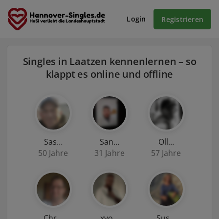
Login
Registrieren
Singles in Laatzen kennenlernen – so
klappt es online und offline
Sas…
San…
Oll…
50 Jahre
31 Jahre
57 Jahre
Chr…
xvo…
Sus…