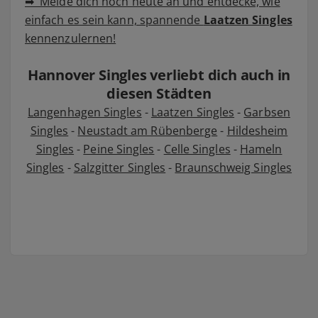
➡ Melde dich noch heute an und entdecke, wie
einfach es sein kann, spannende
Laatzen Singles
kennenzulernen!
Hannover Singles verliebt dich auch in
diesen Städten
Langenhagen Singles
-
Laatzen Singles
-
Garbsen
Singles
-
Neustadt am Rübenberge
-
Hildesheim
Singles
-
Peine Singles
-
Celle Singles
-
Hameln
Singles
-
Salzgitter Singles
-
Braunschweig Singles