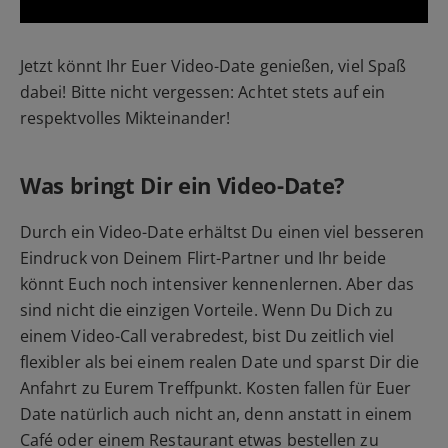
Jetzt könnt Ihr Euer Video-Date genießen, viel Spaß
dabei! Bitte nicht vergessen: Achtet stets auf ein
respektvolles Mikteinander!
Was bringt Dir ein Video-Date?
Durch ein Video-Date erhältst Du einen viel besseren
Eindruck von Deinem Flirt-Partner und Ihr beide
könnt Euch noch intensiver kennenlernen. Aber das
sind nicht die einzigen Vorteile. Wenn Du Dich zu
einem Video-Call verabredest, bist Du zeitlich viel
flexibler als bei einem realen Date und sparst Dir die
Anfahrt zu Eurem Treffpunkt. Kosten fallen für Euer
Date natürlich auch nicht an, denn anstatt in einem
Café oder einem Restaurant etwas bestellen zu