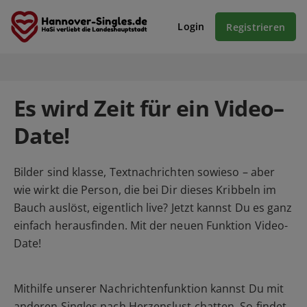
Login
Registrieren
Es wird Zeit für ein Video–
Date!
Bilder sind klasse, Textnachrichten sowieso – aber
wie wirkt die Person, die bei Dir dieses Kribbeln im
Bauch auslöst, eigentlich live? Jetzt kannst Du es ganz
einfach herausfinden. Mit der neuen Funktion Video-
Date!
Mithilfe unserer Nachrichtenfunktion kannst Du mit
anderen Singles nach Herzenslust chatten. So findet