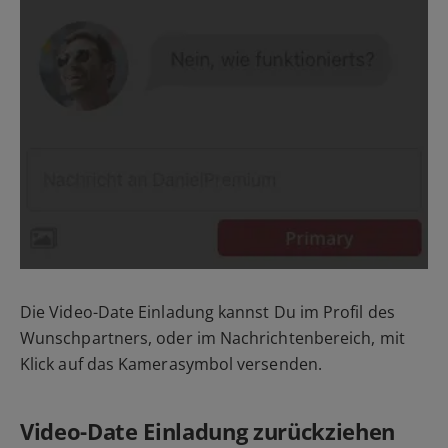
Die Video-Date Einladung kannst Du im Profil des
Wunschpartners, oder im Nachrichtenbereich, mit
Klick auf das Kamerasymbol versenden.
Video-Date Einladung zurückziehen