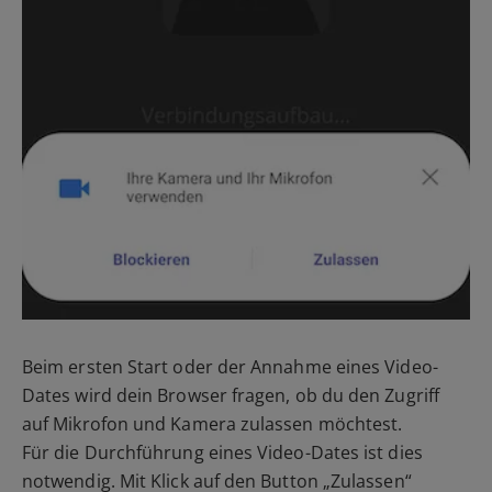
Beim ersten Start oder der Annahme eines Video-
Dates wird dein Browser fragen, ob du den Zugriff
auf Mikrofon und Kamera zulassen möchtest.
Für die Durchführung eines Video-Dates ist dies
notwendig. Mit Klick auf den Button „Zulassen“