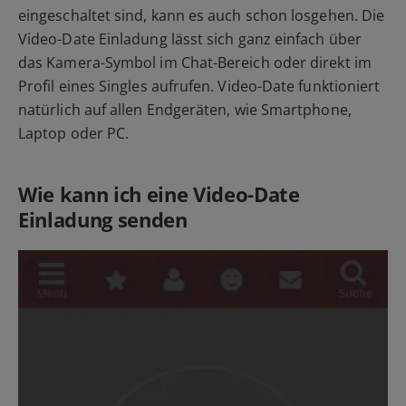
eingeschaltet sind, kann es auch schon losgehen. Die
Video-Date Einladung lässt sich ganz einfach über
das Kamera-Symbol im Chat-Bereich oder direkt im
Profil eines Singles aufrufen. Video-Date funktioniert
natürlich auf allen Endgeräten, wie Smartphone,
Laptop oder PC.
Wie kann ich eine Video-Date
Einladung senden